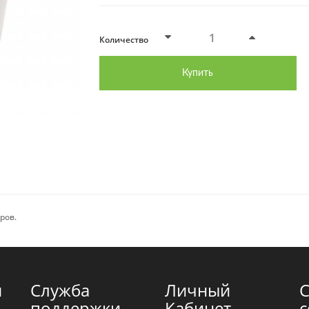
Количество
Купить
ров.
я
Служба
Личный
поддержки
Кабинет
с