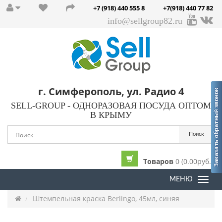
+7 (918) 440 555 8
+7(918) 440 77 82
info@sellgroup82.ru
г. Симферополь, ул. Радио 4
SELL-GROUP - ОДНОРАЗОВАЯ ПОСУДА ОПТОМ
В КРЫМУ
Поиск
Товаров
0 (0.00руб.)
МЕНЮ
Togg
navi
Штемпельная краска Berlingo, 45мл, синяя