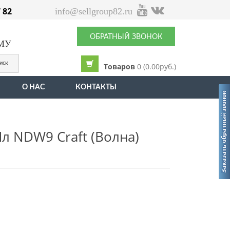
7 82
info@sellgroup82.ru
ОБРАТНЫЙ ЗВОНОК
ЫМУ
иск
Товаров
0 (0.00руб.)
О НАС
КОНТАКТЫ
л NDW9 Craft (волна)