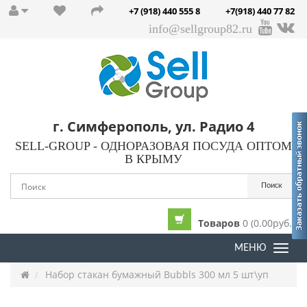
+7 (918) 440 555 8
+7(918) 440 77 82
info@sellgroup82.ru
г. Симферополь, ул. Радио 4
SELL-GROUP - ОДНОРАЗОВАЯ ПОСУДА ОПТОМ
В КРЫМУ
Поиск
Товаров
0 (0.00руб.)
МЕНЮ
Togg
navi
Набор стакан бумажный Bubbls 300 мл 5 шт\уп