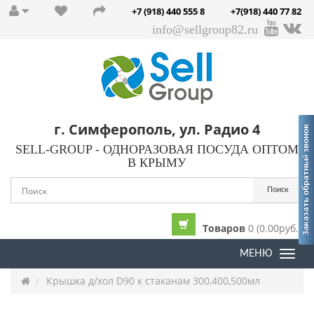
+7 (918) 440 555 8
+7(918) 440 77 82
info@sellgroup82.ru
г. Симферополь, ул. Радио 4
SELL-GROUP - ОДНОРАЗОВАЯ ПОСУДА ОПТОМ
В КРЫМУ
Поиск
Товаров
0 (0.00руб.)
МЕНЮ
Togg
navi
Крышка д/хол D90 к стаканам 300,400,500мл