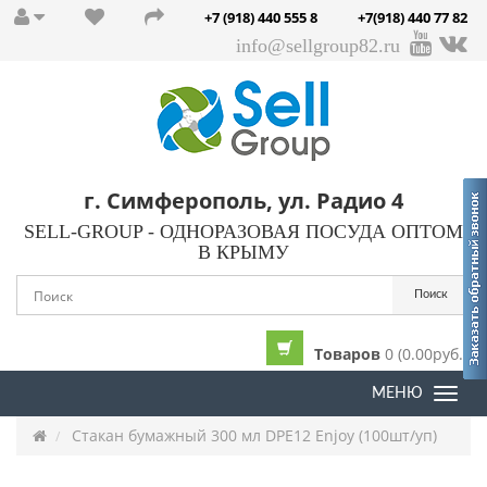
+7 (918) 440 555 8
+7(918) 440 77 82
info@sellgroup82.ru
г. Симферополь, ул. Радио 4
SELL-GROUP - ОДНОРАЗОВАЯ ПОСУДА ОПТОМ
В КРЫМУ
Поиск
Товаров
0 (0.00руб.)
МЕНЮ
Togg
navi
Стакан бумажный 300 мл DPE12 Enjoy (100шт/уп)