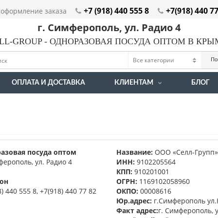
+7 (918) 440 555 8
+7(918) 440 7
оформление заказа
г. Симферополь, ул. Радио 4
LL-GROUP - ОДНОРАЗОВАЯ ПОСУДА ОПТОМ В КР
По
ОПЛАТА И ДОСТАВКА
КЛИЕНТАМ
БЛОГ
азовая посуда оптом
Название:
ООО «Селл-Групп»
ферополь, ул. Радио 4
ИНН:
9102205564
КПП:
910201001
он
ОГРН:
1169102058960
8) 440 555 8, +7(918) 440 77 82
ОКПО:
00008616
Юр.адрес:
г.Симферополь ул.К
Факт адрес:
г. Симферополь, у