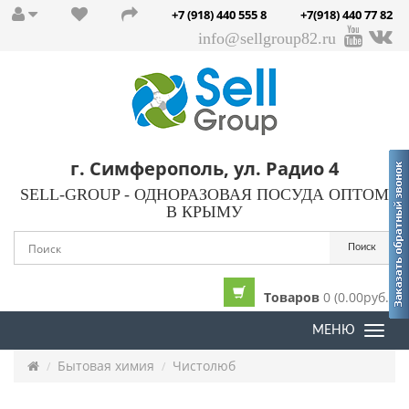
+7 (918) 440 555 8
+7(918) 440 77 82
info@sellgroup82.ru
г. Симферополь, ул. Радио 4
SELL-GROUP - ОДНОРАЗОВАЯ ПОСУДА ОПТОМ
В КРЫМУ
Поиск
Товаров
0 (0.00руб.)
МЕНЮ
Togg
navi
Бытовая химия
Чистолюб